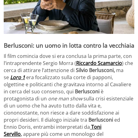
Berlusconi: un uomo in lotta contro la vecchiaia
Il film comincia dove si era conclusa la prima parte, con
l’intraprendente Sergio Morra (
Riccardo Scamarcio
) che
cerca di attirare l’attenzione di
Silvio Berlusconi,
ma
se
Loro 1
era focalizzato sulla corte di papponi,
olgettine e politicanti che gravitava intorno al Cavaliere
in cerca del suo consenso, qui
Berlusconi
è
protagonista di un
one man show
sulla crisi esistenziale
di un uomo che ha avuto tutto dalla vita e,
ciononostante, non riesce a dare soddisfazione ai
propri desideri. Il dialogo iniziale tra
Berlusconi
ed
Ennio Doris, entrambi interpretati da
Toni
Servillo
,
appare più come un monologo del