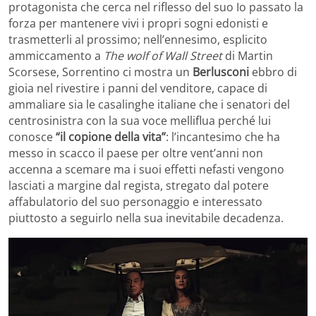
protagonista che cerca nel riflesso del suo Io passato la
forza per mantenere vivi i propri sogni edonisti e
trasmetterli al prossimo; nell’ennesimo, esplicito
ammiccamento a
The wolf of Wall Street
di Martin
Scorsese, Sorrentino ci mostra un
Berlusconi
ebbro di
gioia nel rivestire i panni del venditore, capace di
ammaliare sia le casalinghe italiane che i senatori del
centrosinistra con la sua voce melliflua perché lui
conosce
“il copione della vita”
: l’incantesimo che ha
messo in scacco il paese per oltre vent’anni non
accenna a scemare ma i suoi effetti nefasti vengono
lasciati a margine dal regista, stregato dal potere
affabulatorio del suo personaggio e interessato
piuttosto a seguirlo nella sua inevitabile decadenza.