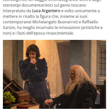
stereotipi documentaristici sul genio toscano
interpretato da
Luca Argentero
e volto unicamente a
mettere in risalto la figura che, insieme ai suoi
contemporanei Michelangelo Buonarroti e Raffaello
Sanzio, ha meglio incarnato le innovazioni (artistiche e
non) e i fasti dell’epoca rinascimentale.