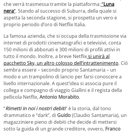
che verrà trasmessa tramite la piattaforma:
“
Luna
nera
“
. Stando al successo di Suburra, della quale si
aspetta la seconda stagione, si prospetta un vero e
proprio periodo d’oro di Netflix Italia.
La famosa azienda, che si occupa della trasmissione via
internet di prodotti cinematografici e televisivi, conta
150 milioni di abbonati e 300 milioni di profili attivi in
tutto il mondo. Inoltre, a breve Netflix
si unirà al
pacchetto Sky, un altro colosso dell’intrattenimento
. Ciò
sembra essere – secondo proprio Santamaria – un
modo e un trampolino di lancio per farsi conoscere a
livello internazionale. A quest’idea si associa pure il
collega e compagno di viaggio Giallini e il regista della
pellicola Netflix,
Antonio Morabito
.
“
Rimetti in noi i nostri debiti
” è la storia, dal tono
drammatico e “dark”, di
Guido
(Claudio Santamaria), un
magazziniere pieno di debiti che decide di mettersi
sotto la guida di un grande creditore, ovvero,
Franco