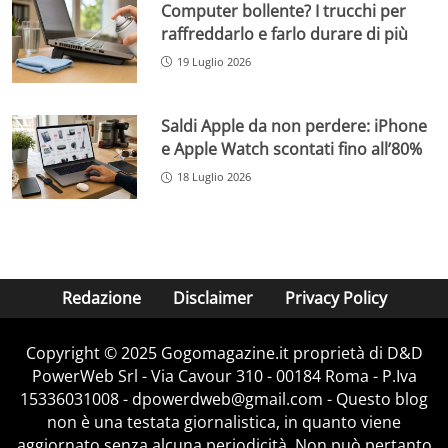
Computer bollente? I trucchi per
raffreddarlo e farlo durare di più
19 Luglio 2026
Saldi Apple da non perdere: iPhone
e Apple Watch scontati fino all’80%
18 Luglio 2026
Redazione
Disclaimer
Privacy Policy
Copyright © 2025 Gogomagazine.it proprietà di D&D
PowerWeb Srl - Via Cavour 310 - 00184 Roma - P.Iva
15336031008 - dpowerdweb@gmail.com - Questo blog
non è una testata giornalistica, in quanto viene
aggiornato senza alcuna periodicità. Non può pertanto