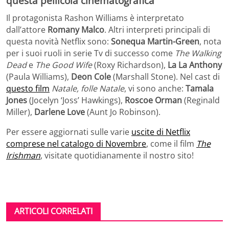
questa pellicola cinematografica
Il protagonista Rashon Williams è interpretato
dall’attore
Romany Malco
. Altri interpreti principali di
questa novità Netflix sono:
Sonequa Martin-Green
, nota
per i suoi ruoli in serie Tv di successo come
The Walking
Dead
e
The Good Wife
(Roxy Richardson),
La La Anthony
(Paula Williams),
Deon Cole
(Marshall Stone). Nel cast di
questo film
Natale, folle Natale
, vi sono anche:
Tamala
Jones
(Jocelyn ‘Joss’ Hawkings),
Roscoe Orman
(Reginald
Miller),
Darlene Love
(Aunt Jo Robinson).
Per essere aggiornati sulle varie
uscite di Netflix
comprese nel catalogo di Novembre
, come il film
The
Irishman
, visitate quotidianamente il nostro sito!
ARTICOLI CORRELATI