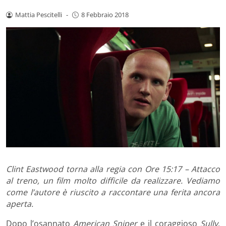
Mattia Pescitelli
-
8 Febbraio 2018
Clint Eastwood torna alla regia con Ore 15:17 – Attacco
al treno, un film molto difficile da realizzare. Vediamo
come l’autore è riuscito a raccontare una ferita ancora
aperta.
Dopo l’osannato
American Sniper
e il coraggioso
Sully
,