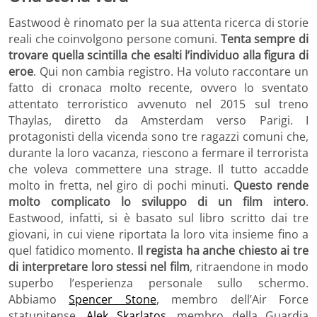
Eastwood è rinomato per la sua attenta ricerca di storie
reali che coinvolgono persone comuni.
Tenta sempre di
trovare quella scintilla che esalti l’individuo alla figura di
eroe
. Qui non cambia registro. Ha voluto raccontare un
fatto di cronaca molto recente, ovvero lo sventato
attentato terroristico avvenuto nel 2015 sul treno
Thaylas, diretto da Amsterdam verso Parigi. I
protagonisti della vicenda sono tre ragazzi comuni che,
durante la loro vacanza, riescono a fermare il terrorista
che voleva commettere una strage. Il tutto accadde
molto in fretta, nel giro di pochi minuti.
Questo rende
molto complicato lo sviluppo di un film intero
.
Eastwood, infatti, si è basato sul libro scritto dai tre
giovani, in cui viene riportata la loro vita insieme fino a
quel fatidico momento.
Il regista ha anche chiesto ai tre
di interpretare loro stessi nel film
, ritraendone in modo
superbo l’esperienza personale sullo schermo.
Abbiamo
Spencer Stone
, membro dell’Air Force
statunitense,
Alek Skarlatos
, membro della Guardia