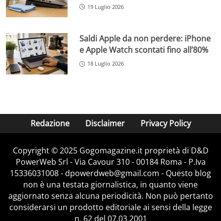
19 Luglio 2026
Saldi Apple da non perdere: iPhone
e Apple Watch scontati fino all’80%
18 Luglio 2026
Redazione
Disclaimer
Privacy Policy
Copyright © 2025 Gogomagazine.it proprietà di D&D
PowerWeb Srl - Via Cavour 310 - 00184 Roma - P.Iva
15336031008 - dpowerdweb@gmail.com - Questo blog
non è una testata giornalistica, in quanto viene
aggiornato senza alcuna periodicità. Non può pertanto
considerarsi un prodotto editoriale ai sensi della legge
n. 62 del 07.03.2001