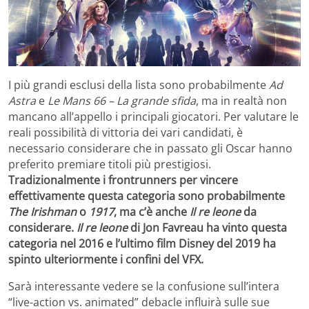
I più grandi esclusi della lista sono probabilmente
Ad
Astra
e
Le Mans 66 – La grande sfida
, ma in realtà non
mancano all’appello i principali giocatori. Per valutare le
reali possibilità di vittoria dei vari candidati, è
necessario considerare che in passato gli Oscar hanno
preferito premiare titoli più prestigiosi.
Tradizionalmente i frontrunners per vincere
effettivamente questa categoria sono probabilmente
The Irishman
o
1917
, ma c’è anche
Il re leone
da
considerare.
Il re leone
di Jon Favreau ha vinto questa
categoria nel 2016 e l’ultimo film Disney del 2019 ha
spinto ulteriormente i confini del VFX.
Sarà interessante vedere se la confusione sull’intera
“live-action vs. animated” debacle influirà sulle sue