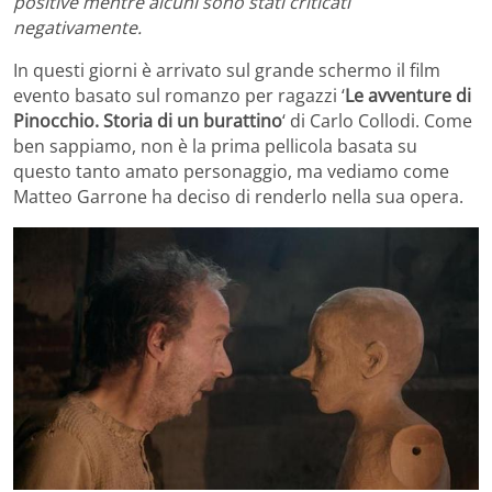
positive mentre alcuni sono stati criticati
negativamente.
In questi giorni è arrivato sul grande schermo il film
evento basato sul romanzo per ragazzi ‘
Le avventure di
Pinocchio. Storia di un burattino
‘ di Carlo Collodi. Come
ben sappiamo, non è la prima pellicola basata su
questo tanto amato personaggio, ma vediamo come
Matteo Garrone ha deciso di renderlo nella sua opera.