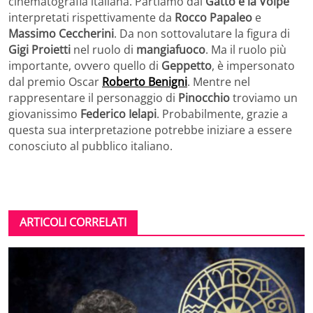
cinematografia italiana. Partiamo dal
Gatto e la Volpe
interpretati rispettivamente da
Rocco Papaleo
e
Massimo Ceccherini
. Da non sottovalutare la figura di
Gigi Proietti
nel ruolo di
mangiafuoco
. Ma il ruolo più
importante, ovvero quello di
Geppetto
, è impersonato
dal premio Oscar
Roberto Benigni
. Mentre nel
rappresentare il personaggio di
Pinocchio
troviamo un
giovanissimo
Federico Ielapi
. Probabilmente, grazie a
questa sua interpretazione potrebbe iniziare a essere
conosciuto al pubblico italiano.
ARTICOLI CORRELATI