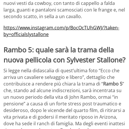
nuovi vesti da cowboy, con tanto di cappello a falda
larga, guanti e pantaloni scamosciati con le frange e, nel
secondo scatto, in sella a un cavallo.
https://www.instagram.com/p/BocOcTUhGWJ/?taken-
by=officialslystallone
Rambo 5: quale sarà la trama della
nuova pellicola con Sylvester Stallone?
Si legge nella didascalia di quest’ultima foto “Ecco che
arriva un cavaliere selvaggio e libero”, dettaglio che
contribuisce a rendere più chiara la trama di “
Rambo 5
”
che, stando ad alcune indiscrezioni, sarà incentrata su
un nuovo periodo della vita di John Rambo, ormai “in
pensione” a causa di un forte stress post traumatico e
desideroso, dopo le vicende del quarto film, di ritirarsi a
vita privata e di godersi il meritato riposo in Arizona,
dove ha sede il ranch di famiglia. Ma degli eventi inattesi