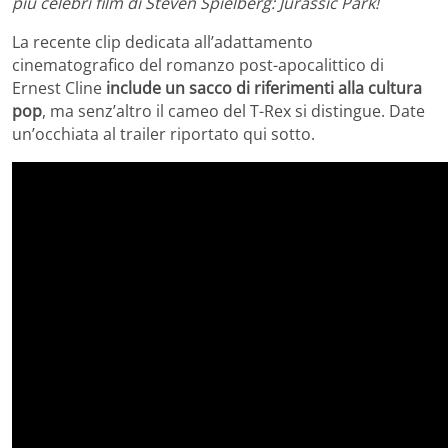
più celebri film di Steven Spielberg: Jurassic Park!
La recente clip dedicata all’adattamento
cinematografico del romanzo post-apocalittico di
Ernest Cline
include un sacco di riferimenti alla cultura
pop
, ma senz’altro il cameo del T-Rex si distingue. Date
un’occhiata al trailer riportato qui sotto.