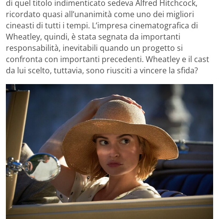
di quel titolo indimenticato sedeva Alfred Hitchcock,
ricordato quasi all’unanimità come uno dei migliori
cineasti di tutti i tempi. L’impresa cinematografica di
Wheatley, quindi, è stata segnata da importanti
responsabilità, inevitabili quando un progetto si
confronta con importanti precedenti. Wheatley e il cast
da lui scelto, tuttavia, sono riusciti a vincere la sfida?