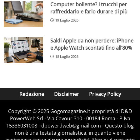
Computer bollente? I trucchi per
raffreddarlo e farlo durare di più
19 Luglio 2026
Saldi Apple da non perdere: iPhone
e Apple Watch scontati fino all’80%
18 Luglio 2026
Redazione
Disclaimer
Privacy Policy
Copyright © 2025 Gogomagazine.it proprietà di D&D
PowerWeb Srl - Via Cavour 310 - 00184 Roma - P.Iva
15336031008 - dpowerdweb@gmail.com - Questo blog
non è una testata giornalistica, in quanto viene