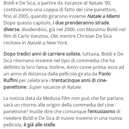
Boldi e De Sica, a partire da
Vacanze di Natale ’90
,
costituiranno una coppia di fatto dei cine-panettoni,
fino al 2005, quando girarono insieme
Natale a Miami
.
Dopo questo capitolo,
i due prenderanno strade
diverse
, dividendosi, già nel 2006: con Massimo Boldi nel
film di Carlo Vanzina,
Olé
, mentre Chrisian De Sica
recitava in
Natale a New York
.
Dopo tredici anni di carriere soliste
, tuttavia, Boldi e De
Sica ritornano insieme nel tipo di commedia che ha
definito la loro fama. Inoltre,
Amici come prima
, esce ad
un anno di distanza dalla pellicola girata da
Paolo
Ruffini
per celebrare i
trentacinque anni di cine-
panettone
:
Super vacanze di Natale
.
La notizia data da Medusa Film non può che far parlare:
sarà un ritorno alle origini della commedia del cine-
panettone? Inutile dire che comunque
l’entusiasmo
di
rivedere Boldi e De Sica di nuovo insieme in una nuova
pellicola,
è già alle stelle
.