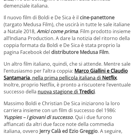
demenziale italiana.
Il nuovo film di Boldi e De Sica è il
cine-panettone
(targato Medusa Film), che uscirà in tutte le sale italiane
a Natale 2018,
Amici come prima
. Film prodotto insieme
all’Indiana Production. A dare la notizia del ritorno della
coppia formata da Boldi e De Sica è stata proprio la
pagina Facebook del
distributore Medusa Film
.
Un altro film italiano, quindi, che si attende. Mentre sale
l’entusiasmo per l’altra coppia:
Marco Giallini e Claudio
Santamaria
, nella prima pellicola italiana di
Netflix
.
Inoltre, proprio Netflix, è pronto a riscuotere l’eventuale
successo della
nuova stagione di
Tredici
.
Massimo Boldi e Christian De Sica iniziarono la loro
carriera insieme con un film di successo del 1986:
Yuppies – I giovani di successo
. Qui i due furono
affiancati da altri due facce note della commedia
italiana, ovvero
Jerry Calà ed Ezio Greggio
. A seguire,