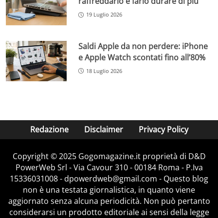
raffreddarlo e farlo durare di più
19 Luglio 2026
Saldi Apple da non perdere: iPhone
e Apple Watch scontati fino all’80%
18 Luglio 2026
Redazione
Disclaimer
Privacy Policy
Copyright © 2025 Gogomagazine.it proprietà di D&D
PowerWeb Srl - Via Cavour 310 - 00184 Roma - P.Iva
15336031008 - dpowerdweb@gmail.com - Questo blog
non è una testata giornalistica, in quanto viene
aggiornato senza alcuna periodicità. Non può pertanto
considerarsi un prodotto editoriale ai sensi della legge