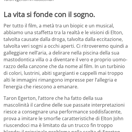
La vita si fonde con il sogno.
Per tutto il film, a metà tra un biopic e un musical,
abbiamo una staffetta tra la realtà e le visioni di Elton,
talvolta causate dalla droga, talvolta dalla eccitazione,
talvolta veri sogni a occhi aperti. Ci ritroveremo quindi a
galleggiare nell’aria, a delirare nella piscina della sua
mastodontica villa o a diventare il vero e proprio uomo-
razzo della canzone che da nome al film. In un turbinio
di colori, lustrini, abiti sgargianti e cappelli mai troppo
alti le immagini rimangono impresse per l’allegria e
l’energia che riescono a emanare.
Taron Egerton, l’attore che ha fatto della sua
mascolinità il cardine delle sue passate interpretazioni
riesce a consegnare una performance soddisfacente,
prova a imitare le smorfie caratteristiche di Elton John
riuscendoci ma è limitato da un trucco fin troppo
blando: il principale problema nella scelta di Egerton