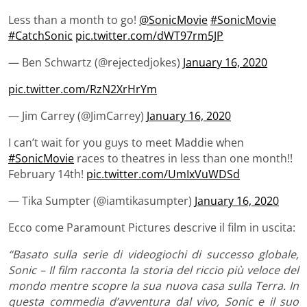
Less than a month to go!
@SonicMovie
#SonicMovie
#CatchSonic
pic.twitter.com/dWT97rm5JP
— Ben Schwartz (@rejectedjokes)
January 16, 2020
pic.twitter.com/RzN2XrHrYm
— Jim Carrey (@JimCarrey)
January 16, 2020
I can’t wait for you guys to meet Maddie when
#SonicMovie
races to theatres in less than one month!!
February 14th!
pic.twitter.com/UmIxVuWDSd
— Tika Sumpter (@iamtikasumpter)
January 16, 2020
Ecco come Paramount Pictures descrive il film in uscita:
“Basato sulla serie di videogiochi di successo globale,
Sonic – Il film racconta la storia del riccio più veloce del
mondo mentre scopre la sua nuova casa sulla Terra. In
questa commedia d’avventura dal vivo, Sonic e il suo