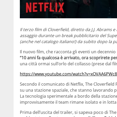
Il terzo film di Cloverfield, diretto da J.J. Abrams 
assaggio durante un break pubblicitario del Super
(anche nel catalogo italiano!) da subito dopo la pa
Il nuovo film, che racconta gli eventi un decennio
“10 anni fa qualcosa è arrivato, ora scoprirete pe
una città ormai sull’orlo del collasso (prese dal fil
https://www.youtube.com/watch?v=xOVAA6PWc
Secondo il comunicato di Netflix, The Cloverfield
su una stazione spaziale, che stanno lavorando pe
La tecnologia sperimentale a bordo della stazione 
improvvisamente il team rimane isolato e in lotta
Prima dell’uscita del trailer, si sapeva poco di T