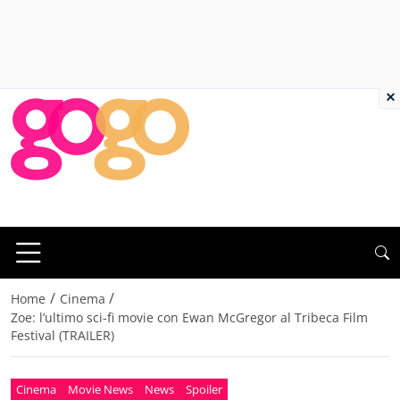
×
/
/
Home
Cinema
Zoe: l’ultimo sci-fi movie con Ewan McGregor al Tribeca Film
Festival (TRAILER)
Cinema
Movie News
News
Spoiler