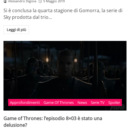
Alessandro Digioia
5 Maggio 2019
Si è conclusa la quarta stagione di Gomorra, la serie di
Sky prodotta dal trio…
Leggi di più
Approfondimenti
Game Of Thrones
News
Serie TV
Spoiler
Game of Thrones: l’episodio 8×03 è stato una
delusione?