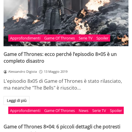
Approfondimenti
Game Of Thrones
Serie TV
Spoiler
Game of Thrones: ecco perché l’episodio 8×05 è un
completo disastro
Alessandro Digioia
13 Maggio 2019
L'episodio 8x05 di Game of Thrones è stato rilasciato,
ma neanche "The Bells" è riuscito…
Leggi di più
Approfondimenti
Game Of Thrones
News
Serie TV
Spoiler
Game of Thrones 8×04: 6 piccoli dettagli che potresti