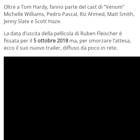
Oltre a Tom Hardy, fanno parte del cast di “Venom”
Michelle Williams, Pedro Pascal, Riz Ahmed, Matt Smith,
Jenny Slate e Scott Haze.
La data d’uscita della pellicola di Ruben Fleischer è
fissata per il
5 ottobre 2018
ma, per smorzare l’attesa,
ecco il suo nuovo trailer, diffuso da poco in rete.