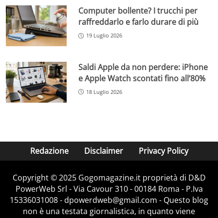
Computer bollente? I trucchi per
raffreddarlo e farlo durare di più
19 Luglio 2026
Saldi Apple da non perdere: iPhone
e Apple Watch scontati fino all’80%
18 Luglio 2026
Redazione
Disclaimer
Privacy Policy
Copyright © 2025 Gogomagazine.it proprietà di D&D
PowerWeb Srl - Via Cavour 310 - 00184 Roma - P.Iva
15336031008 - dpowerdweb@gmail.com - Questo blog
non è una testata giornalistica, in quanto viene