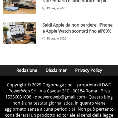
raffreddarlo e farlo durare di più
19 Luglio 2026
Saldi Apple da non perdere: iPhone
e Apple Watch scontati fino all’80%
18 Luglio 2026
Redazione
Disclaimer
Privacy Policy
Copyright © 2025 Gogomagazine.it proprietà di D&D
PowerWeb Srl - Via Cavour 310 - 00184 Roma - P.Iva
15336031008 - dpowerdweb@gmail.com - Questo blog
non è una testata giornalistica, in quanto viene
aggiornato senza alcuna periodicità. Non può pertanto
considerarsi un prodotto editoriale ai sensi della legge