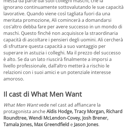
messa da parte dai suoi colleghi maschi, che la
ignorano continuamente sottovalutando le sue capacità
lavorative. Quando viene così tagliata fuori da una
meritata promozione, Ali comincerà a domandarsi
cos’altro debba fare per avere successo in un mondo di
maschi. Questo finché non acquisisce la straordinaria
capacità di ascoltare i pensieri degli uomini. Ali cercherà
di sfruttare questa capacità a suo vantaggio per
superare in astuzia i colleghi. Ma il prezzo del successo
è alto. Se da un lato riuscirà finalmente a imporsi a
livello professionale, dall’altro metterà a rischio le
relazioni con i suoi amici e un potenziale interesse
amoroso.
Il cast di What Men Want
What Men Want
vede nel cast ad affiancare la
protagonista anche
Aldis Hodge, Tracy Morgan, Richard
Roundtree, Wendi McLendon-Covey, Josh Brener,
Tamala Jones, Max Greendfield
e
Jason Jones
.