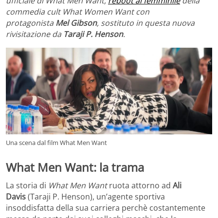
ufficiale di What Men Want,
reboot al femminile
della
commedia cult What Women Want con
protagonista
Mel Gibson
, sostituto in questa nuova
rivisitazione da
Taraj
i P. Henson
.
Una scena dal film What Men Want
What Men Want: la trama
La storia di
What Men Want
ruota attorno ad
Ali
Davis
(Taraji P. Henson), un’agente sportiva
insoddisfatta della sua carriera perchè costantemente