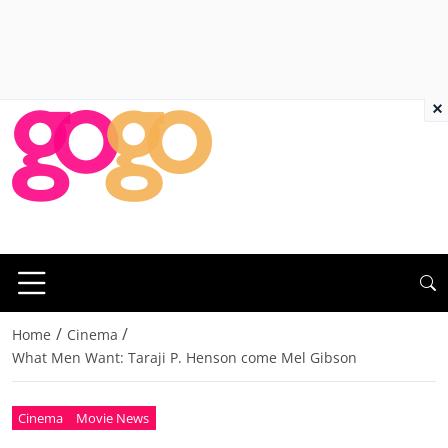
×
/
/
Home
Cinema
What Men Want: Taraji P. Henson come Mel Gibson
Cinema
Movie News