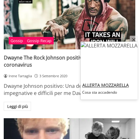
Gossip
Gossip Recap
Dwayne The Rock Johnson positivo al test per il
coronavirus
Irene Tartaglia
3 Settembre 2020
ALLERTA MOZZARELLA
Dwayne Johnson positivo: Una delle sfide più
Cosa sta accadendo
impegnative e difficili per me Dawne Johnson positivo…
Leggi di più