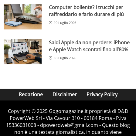
Computer bollente? I trucchi per
raffreddarlo e farlo durare di più
19 Luglio 2026
Saldi Apple da non perdere: iPhone
e Apple Watch scontati fino all’80%
18 Luglio 2026
Redazione
Disclaimer
Privacy Policy
Copyright © 2025 Gogomagazine.it proprietà di D&D
PowerWeb Srl - Via Cavour 310 - 00184 Roma - P.Iva
15336031008 - dpowerdweb@gmail.com - Questo blog
non è una testata giornalistica, in quanto viene