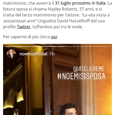
matrimonio, che avverrà il
31 luglio prossimo in Italia
. La
futura sposa si chiama Hayley Roberts, 37 anni, e si
tratta del terzo matrimonio per l’attore.
“La vita inizia a
sessantasei anni”
cinguetta David Hasselhoff dal suo
profilo
Twitter
, tuffandosi poi tra le onde.
Per saperne di più clicca
qui