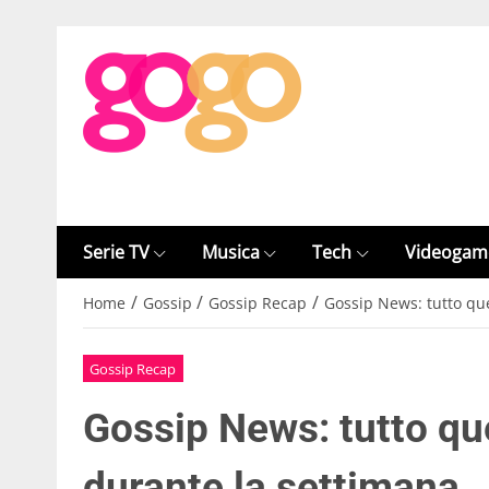
Serie TV
Musica
Tech
Videogam
/
/
/
Home
Gossip
Gossip Recap
Gossip News: tutto que
Gossip Recap
Gossip News: tutto que
durante la settimana