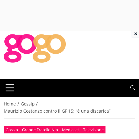
×
/
/
Home
Gossip
Maurizio Costanzo contro il GF 15: “è una discarica”
Gossip
Grande Fratello Nip
Mediaset
Televisione