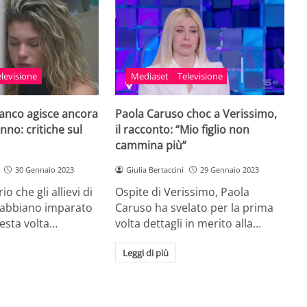
elevisione
Mediaset
Televisione
branco agisce ancora
Paola Caruso choc a Verissimo,
no: critiche sul
il racconto: “Mio figlio non
cammina più”
30 Gennaio 2023
Giulia Bertaccini
29 Gennaio 2023
 che gli allievi di
Ospite di Verissimo, Paola
 abbiano imparato
Caruso ha svelato per la prima
uesta volta…
volta dettagli in merito alla…
Leggi di più