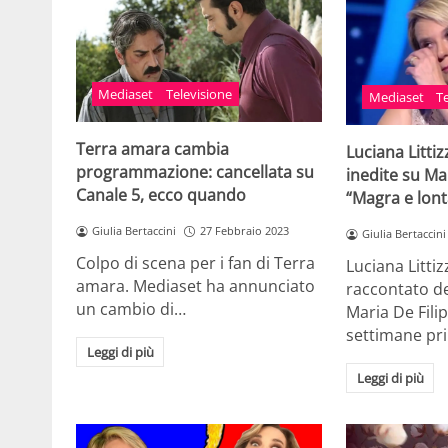
Mediaset
Televisione
Mediaset
T
Terra amara cambia
Luciana Littiz
programmazione: cancellata su
inedite su Mar
Canale 5, ecco quando
“Magra e lon
Giulia Bertaccini
27 Febbraio 2023
Giulia Bertaccini
Colpo di scena per i fan di Terra
Luciana Litti
amara. Mediaset ha annunciato
raccontato det
un cambio di…
Maria De Fili
settimane pr
Leggi di più
Leggi di più