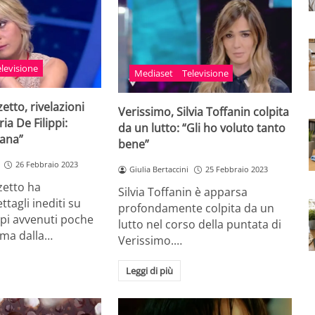
elevisione
Mediaset
Televisione
zetto, rivelazioni
Verissimo, Silvia Toffanin colpita
ia De Filippi:
da un lutto: “Gli ho voluto tanto
tana”
bene”
26 Febbraio 2023
Giulia Bertaccini
25 Febbraio 2023
zzetto ha
Silvia Toffanin è apparsa
tagli inediti su
profondamente colpita da un
ppi avvenuti poche
lutto nel corso della puntata di
ima dalla…
Verissimo.…
Leggi di più