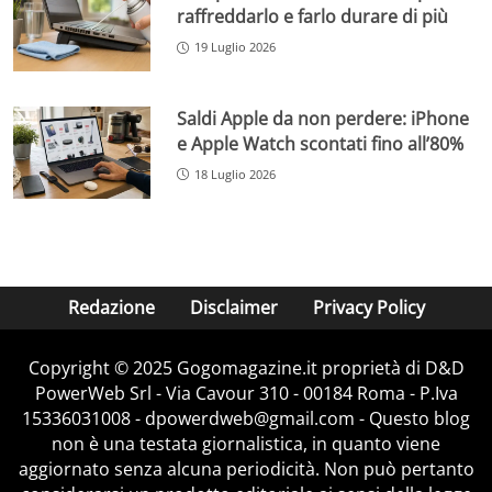
raffreddarlo e farlo durare di più
19 Luglio 2026
Saldi Apple da non perdere: iPhone
e Apple Watch scontati fino all’80%
18 Luglio 2026
Redazione
Disclaimer
Privacy Policy
Copyright © 2025 Gogomagazine.it proprietà di D&D
PowerWeb Srl - Via Cavour 310 - 00184 Roma - P.Iva
15336031008 - dpowerdweb@gmail.com - Questo blog
non è una testata giornalistica, in quanto viene
aggiornato senza alcuna periodicità. Non può pertanto