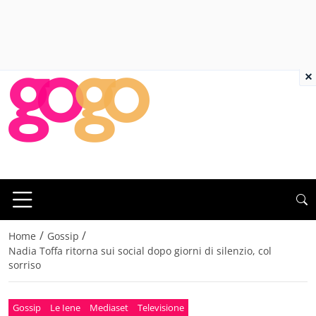
×
/
/
Home
Gossip
Nadia Toffa ritorna sui social dopo giorni di silenzio, col
sorriso
Gossip
Le Iene
Mediaset
Televisione