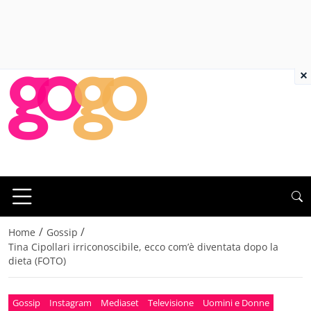
×
/
/
Home
Gossip
Tina Cipollari irriconoscibile, ecco com’è diventata dopo la
dieta (FOTO)
Gossip
Instagram
Mediaset
Televisione
Uomini e Donne