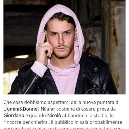
Che cosa dobbiamo aspettarci dalla nuova puntata di
Uomini&Donne
?
Nilufar
sostiene di essere presa da
Giordano
e quando
Nicolò
abbandona lo studio, lo
rincorre per chiarirsi. Il pubblico in sala probabilmente
non gradirà la cosa, così come i suoi corteggiatori, con