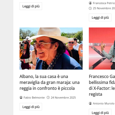
Francesca Petric
Leggi di più
25 Novembre 20
Leggi di più
Albano, la sua casa è una
Francesco Gab
meraviglia da gran maraja: una
bellissima fi
reggia in confronto è piccola
di X-Factor: 
regista
Fabio Belmonte
24 Novembre 2025
Antonio Murolo
Leggi di più
Leggi di più