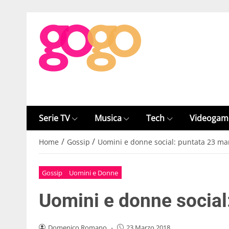
Serie TV
Musica
Tech
Videogam
/
/
Home
Gossip
Uomini e donne social: puntata 23 ma
Gossip
Uomini e Donne
Uomini e donne social
Domenico Romano
-
23 Marzo 2018