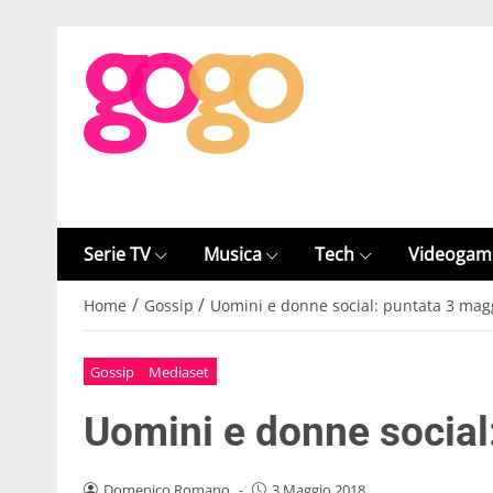
Serie TV
Musica
Tech
Videogam
/
/
Home
Gossip
Uomini e donne social: puntata 3 mag
Gossip
Mediaset
Uomini e donne social
Domenico Romano
-
3 Maggio 2018