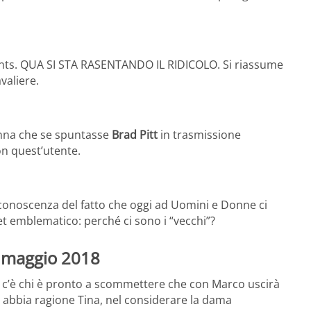
ants. QUA SI STA RASENTANDO IL RIDICOLO. Si riassume
avaliere.
onna che se spuntasse
Brad Pitt
in trasmissione
on quest’utente.
a conoscenza del fatto che oggi ad Uomini e Donne ci
t emblematico: perché ci sono i “vecchi”?
3 maggio 2018
l c’è chi è pronto a scommettere che con Marco uscirà
 abbia ragione Tina, nel considerare la dama