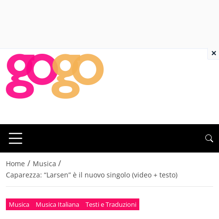
×
/
/
Home
Musica
Caparezza: “Larsen” è il nuovo singolo (video + testo)
Musica
Musica Italiana
Testi e Traduzioni