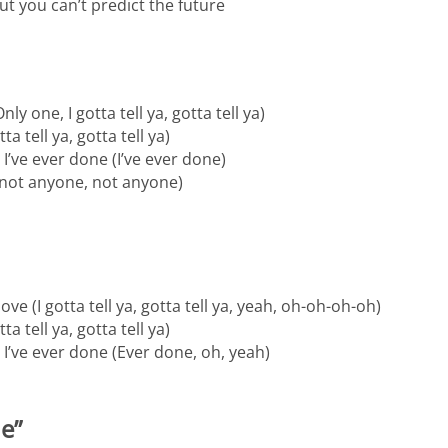
ut you can’t predict the future
ly one, I gotta tell ya, gotta tell ya)
ta tell ya, gotta tell ya)
 I’ve ever done (I’ve ever done)
’s not anyone, not anyone)
ove (I gotta tell ya, gotta tell ya, yeah, oh-oh-oh-oh)
ta tell ya, gotta tell ya)
 I’ve ever done (Ever done, oh, yeah)
e”