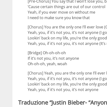
[Pre-Chorus] You say that I won’t lose you, b
‘Cause certain things are out of our control
Yeah, if you ever move on without me
I need to make sure you know that
[Chorus] You are the only one I’ll ever love (On
Yeah, you, if it’s not you, it’s not anyone (I got
Lookin’ back on my life, you’re the only good
Yeah, you, if it’s not you, it’s not anyone (It
[Bridge] Oh-oh-oh-oh
If it’s not you, it’s not anyone
Oh-oh-oh, yeah, woah
[Chorus] Yeah, you are the only one I’ll ever l
Yeah, you, if it’s not you, it’s not anyone (I got
Lookin’ back on my life, you’re the only good
Yeah, you, if it’s not you, it’s not anyone
Traduzione “Justin Bieber- “Anyon