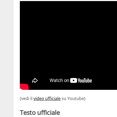
(vedi il
video ufficiale
su Youtube)
Testo ufficiale