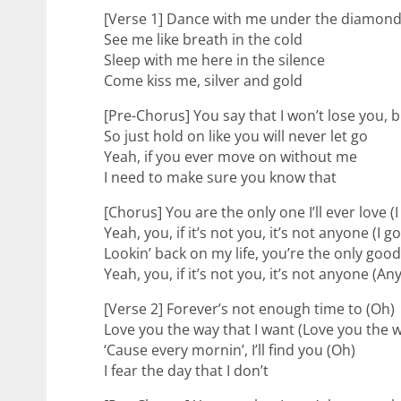
[Verse 1] Dance with me under the diamon
See me like breath in the cold
Sleep with me here in the silence
Come kiss me, silver and gold
[Pre-Chorus] You say that I won’t lose you, b
So just hold on like you will never let go
Yeah, if you ever move on without me
I need to make sure you know that
[Chorus] You are the only one I’ll ever love (I 
Yeah, you, if it’s not you, it’s not anyone (I got
Lookin’ back on my life, you’re the only good
Yeah, you, if it’s not you, it’s not anyone (A
[Verse 2] Forever’s not enough time to (Oh)
Love you the way that I want (Love you the w
‘Cause every mornin’, I’ll find you (Oh)
I fear the day that I don’t