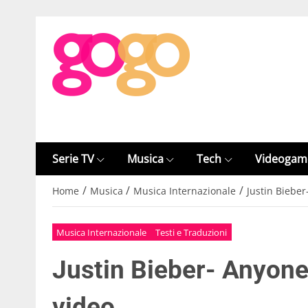
Serie TV
Musica
Tech
Videogam
/
/
/
Home
Musica
Musica Internazionale
Justin Bieber
Musica Internazionale
Testi e Traduzioni
Justin Bieber- Anyone:
video