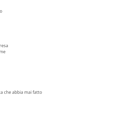
do
presa
 me
sta che abbia mai fatto