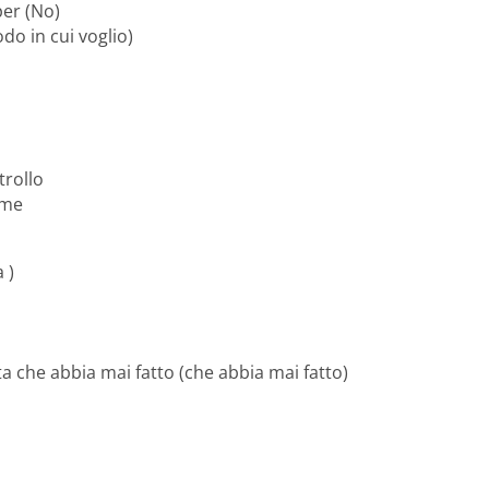
per (No)
do in cui voglio)
trollo
 me
 )
sta che abbia mai fatto (che abbia mai fatto)