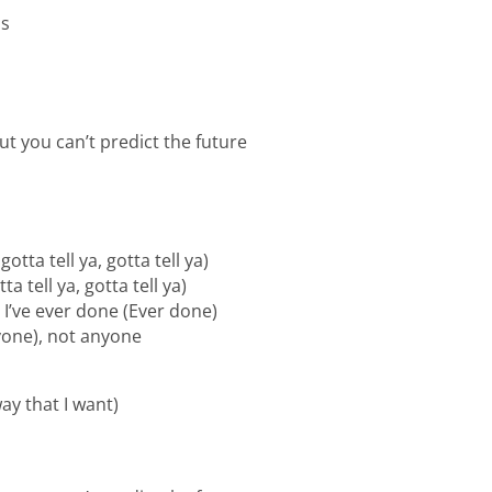
ds
ut you can’t predict the future
gotta tell ya, gotta tell ya)
ta tell ya, gotta tell ya)
 I’ve ever done (Ever done)
nyone), not anyone
ay that I want)