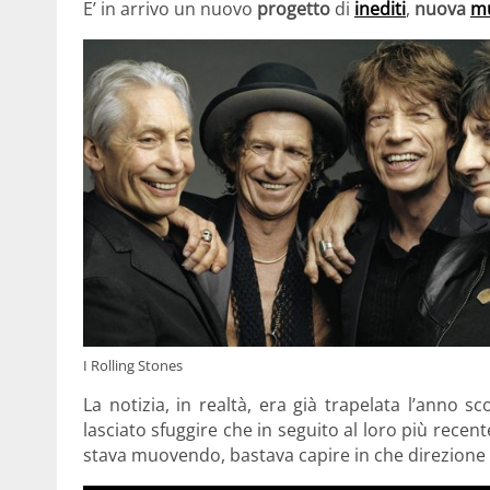
E’
in arrivo un nuovo
progetto
di
inediti
,
nuova
mu
I Rolling Stones
La notizia, in realtà, era già trapelata l’anno s
lasciato sfuggire che in seguito al loro più recen
stava muovendo, bastava capire in che direzione l