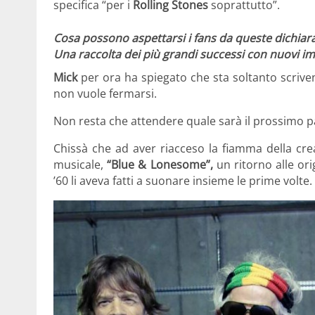
specifica “per
i
Rolling Stones
soprattutto”.
Cosa possono aspettarsi i fans da queste dichia
Una raccolta dei più grandi successi con nuovi im
Mick
per ora ha spiegato che sta soltanto scriv
non vuole fermarsi.
Non resta che attendere quale sarà il prossimo p
C
hissà che
ad aver riacceso la fiamma della cre
musicale,
“Blue & Lonesome”,
un ritorno alle ori
’60 li aveva fatti a suonare insieme le prime volte.