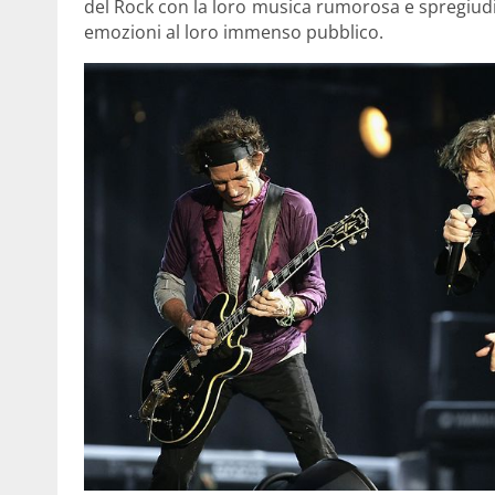
del Rock con la loro musica rumorosa e spregiud
emozioni al loro immenso pubblico.