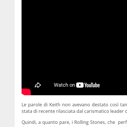
Le parole di Keith non avevano destato così tan
stata di recente rilasciata dal carismatico leader 
Quindi, a quanto pare, i Rolling Stones, che pe