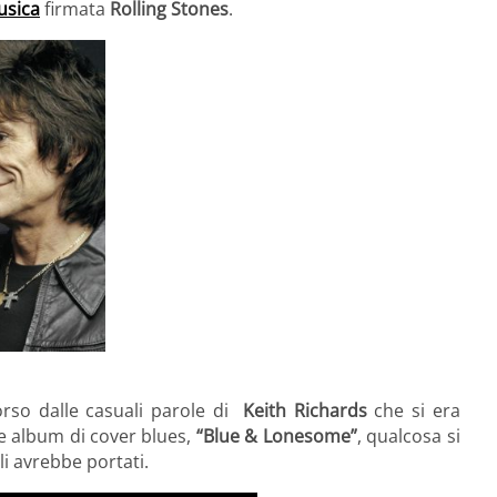
sica
firmata
Rolling Stones
.
corso dalle casuali parole di
Keith Richards
che si era
te album di cover blues,
“
Blue & Lonesome”
,
qualcosa si
i avrebbe portati.