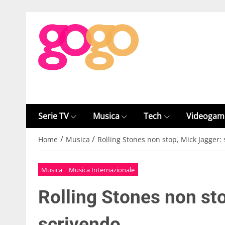
Serie TV
Musica
Tech
Videogam
/
/
Home
Musica
Rolling Stones non stop, Mick Jagger: 
Musica
Musica Internazionale
Rolling Stones non st
scrivendo