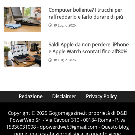
Computer bollente? I trucchi per
raffreddarlo e farlo durare di più
19 Luglio 2026
Saldi Apple da non perdere: iPhone
e Apple Watch scontati fino all’80%
18 Luglio 2026
Redazione
Disclaimer
Privacy Policy
Copyright © 2025 Gogomagazine.it proprietà di D&D
PowerWeb Srl - Via Cavour 310 - 00184 Roma - P.Iva
15336031008 - dpowerdweb@gmail.com - Questo blog
non è una testata giornalistica, in quanto viene