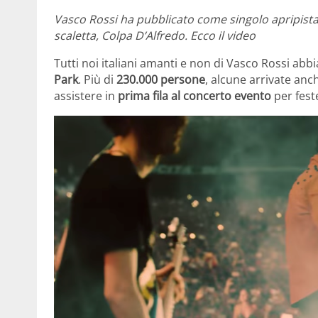
Vasco Rossi ha pubblicato come singolo apripista
scaletta, Colpa D’Alfredo. Ecco il video
Tutti noi italiani amanti e non di Vasco Rossi abb
Park
. Più di
230.000 persone
, alcune arrivate anc
assistere in
prima fila al concerto evento
per feste