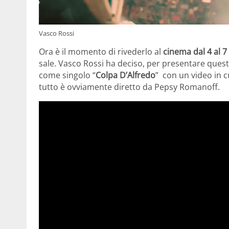
Vasco Rossi
Ora è il momento di rivederlo al
cinema dal 4 al 
sale. Vasco Rossi ha deciso, per presentare ques
come singolo “
Colpa D’Alfredo
” con un video in c
tutto è ovviamente diretto da Pepsy Romanoff.