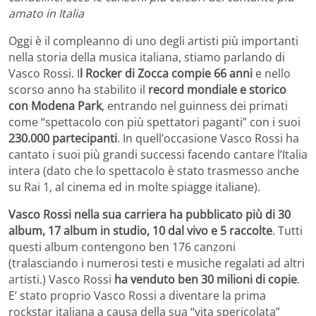
amato in Italia
Oggi è il compleanno di uno degli artisti più importanti
nella storia della musica italiana, stiamo parlando di
Vasco Rossi. I
l Rocker di Zocca compie 66 anni
e nello
scorso anno ha stabilito il
record mondiale e storico
con Modena Park
, entrando nel guinness dei primati
come “spettacolo con più spettatori paganti” con i suoi
230.000 partecipanti
. In quell’occasione Vasco Rossi ha
cantato i suoi più grandi successi facendo cantare l’Italia
intera (dato che lo spettacolo è stato trasmesso anche
su Rai 1, al cinema ed in molte spiagge italiane).
Vasco Rossi nella sua carriera ha pubblicato più di 30
album, 17 album in studio, 10 dal vivo e 5 raccolte
. Tutti
questi album contengono ben 176 canzoni
(tralasciando i numerosi testi e musiche regalati ad altri
artisti.) Vasco Rossi
ha venduto ben 30 milioni di copie
.
E’ stato proprio Vasco Rossi a diventare la prima
rockstar italiana a causa della sua “vita spericolata”