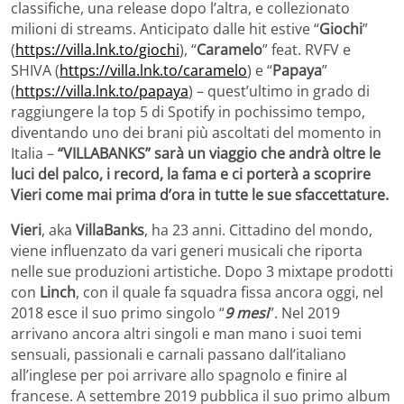
classifiche, una release dopo l’altra, e collezionato
milioni di streams. Anticipato dalle hit estive “
Giochi
”
(
https://villa.lnk.to/giochi
), “
Caramelo
” feat. RVFV e
SHIVA (
https://villa.lnk.to/caramelo
) e “
Papaya
”
(
https://villa.lnk.to/papaya
) – quest’ultimo in grado di
raggiungere la top 5 di Spotify in pochissimo tempo,
diventando uno dei brani più ascoltati del momento in
Italia –
“VILLABANKS” sarà un viaggio che andrà oltre le
luci del palco, i record, la fama e ci porterà a scoprire
Vieri come mai prima d’ora in tutte le sue sfaccettature.
Vieri
, aka
VillaBanks
, ha 23 anni. Cittadino del mondo,
viene influenzato da vari generi musicali che riporta
nelle sue produzioni artistiche. Dopo 3 mixtape prodotti
con
Linch
, con il quale fa squadra fissa ancora oggi, nel
2018 esce il suo primo singolo “
9 mesi
”. Nel 2019
arrivano ancora altri singoli e man mano i suoi temi
sensuali, passionali e carnali passano dall’italiano
all’inglese per poi arrivare allo spagnolo e finire al
francese. A settembre 2019 pubblica il suo primo album