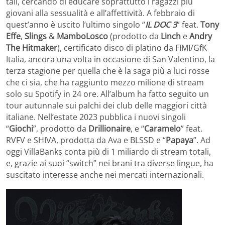
tali, cercando di educare soprattutto i ragazzi più
giovani alla sessualità e all’affettività. A febbraio di
quest’anno è uscito l’ultimo singolo “
IL DOC 3
” feat.
Tony
Effe
,
Slings
&
MamboLosco
(prodotto da
Linch
e
Andry
The Hitmaker
), certificato disco di platino da FIMI/GfK
Italia, ancora una volta in occasione di San Valentino, la
terza stagione per quella che è la saga più a luci rosse
che ci sia, che ha raggiunto mezzo milione di stream
solo su Spotify in 24 ore. All’album ha fatto seguito un
tour autunnale sui palchi dei club delle maggiori città
italiane. Nell’estate 2023 pubblica i nuovi singoli
“
Giochi
”, prodotto da
Drillionaire
, e “
Caramelo
” feat.
RVFV e SHIVA, prodotta da Ava e BLSSD e “
Papaya
”. Ad
oggi VillaBanks conta più di 1 miliardo di stream totali,
e, grazie ai suoi “switch” nei brani tra diverse lingue, ha
suscitato interesse anche nei mercati internazionali.