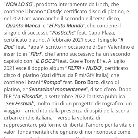
“
NON LO SO
”, prodotto interamente da Linch, che
contiene il brano “
Candy
” certificato disco di platino, e
nel 2020 arrivano anche il secondo e il terzo disco,
“
Quanto Manca
” e “
El Puto Mundo
”, che contiene il
singolo di successo “
Pasticche
” feat. Capo Plaza,
certificato platino. A febbraio 2021 esce il singolo “
Il
Doc
” feat. Papa V, scritto in occasione di San Valentino e
inserito in “
Filtri
”, che l’anno successivo ha un secondo
capitolo con “
IL DOC 2”
feat. Gue e Tony Effe. A luglio
2021 esce il doppio album “
FILTRI + NUDO
”, certificato
disco di platino (dati diffusi da Fimi/GfK Italia), che
contiene i brani “
Rompo
” feat.
Boro Boro
, disco di
platino, e “
Sensazioni momentanee
”, disco d’oro. Dopo
l’EP “
La Filosofia
”, a settembre 2022 l’artista pubblica
“
Sex Festival
”, molto più di un progetto discografico: un
viaggio – arricchito dalla presenza di ospiti della scena
urban e indie italiana – verso la volontà di
rappresentare più forme di libertà, l’amore per la vita e i
valori fondamentali che ognuno di noi riconosce come