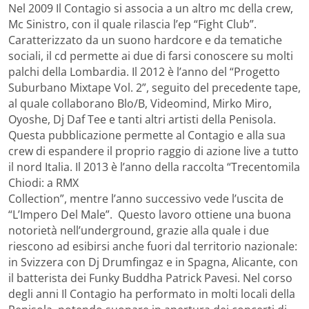
Nel 2009 Il Contagio si associa a un altro mc della crew,
Mc Sinistro, con il quale rilascia l’ep “Fight Club”.
Caratterizzato da un suono hardcore e da tematiche
sociali, il cd permette ai due di farsi conoscere su molti
palchi della Lombardia. Il 2012 è l’anno del “Progetto
Suburbano Mixtape Vol. 2”, seguito del precedente tape,
al quale collaborano Blo/B, Videomind, Mirko Miro,
Oyoshe, Dj Daf Tee e tanti altri artisti della Penisola.
Questa pubblicazione permette al Contagio e alla sua
crew di espandere il proprio raggio di azione live a tutto
il nord Italia. Il 2013 è l’anno della raccolta “Trecentomila
Chiodi: a RMX
Collection”, mentre l’anno successivo vede l’uscita de
“L’Impero Del Male”. Questo lavoro ottiene una buona
notorietà nell’underground, grazie alla quale i due
riescono ad esibirsi anche fuori dal territorio nazionale:
in Svizzera con Dj Drumfingaz e in Spagna, Alicante, con
il batterista dei Funky Buddha Patrick Pavesi. Nel corso
degli anni Il Contagio ha performato in molti locali della