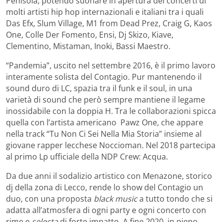
Penisola, potendo suonare in apertura dei concerti di
molti artisti hip hop internazionali e italiani tra i quali
Das Efx, Slum Village, M1 from Dead Prez, Craig G, Kaos
One, Colle Der Fomento, Ensi, Dj Skizo, Kiave,
Clementino, Mistaman, Inoki, Bassi Maestro.
“Pandemia”, uscito nel settembre 2016, è il primo lavoro
interamente solista del Contagio. Pur mantenendo il
sound duro di LC, spazia tra il funk e il soul, in una
varietà di sound che però sempre mantiene il legame
inossidabile con la doppia H. Tra le collaborazioni spicca
quella con l’artista americano Pawz One, che appare
nella track “Tu Non Ci Sei Nella Mia Storia” insieme al
giovane rapper lecchese Noccioman. Nel 2018 partecipa
al primo Lp ufficiale della NDP Crew: Acqua.
Da due anni il sodalizio artistico con Menazone, storico
dj della zona di Lecco, rende lo show del Contagio un
duo, con una proposta
black music
a tutto tondo che si
adatta all’atmosfera di ogni party e ogni concerto con
rime e
selecta
di forte impatto. A fine 2020, in pieno