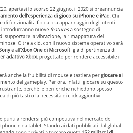
0, apertasi lo scorso 22 giugno, il 2020 si preannuncia
ramento dell’esperienza di gioco su iPhone e iPad
. Chi
e di funzionalità fino a ora appannaggio degli utenti
ino introdurranno nuove
features
a sostegno di
à di supportare la vibrazione, la rimappatura dei
uminose. Oltre a ciò, con il nuovo sistema operativo sarà
 Sony
e all’
Xbox One di Microsoft
, già di pertinenza di
ler adattivo Xbox
, progettato per rendere accessibile il
rà anche la fruibilità di mouse e tastiera per
giocare ai
mento del gameplay. Per ora, infatti, giocare su questo
rustrante, perché le periferiche richiedono spesso
i più tasti o la necessità di click aggiuntivi.
le punti a rendersi più competitiva nel mercato del
phone e da tablet. Stando ai dati pubblicati dal global
l mondo
sono arrivati a toccare quota
152 miliardi di