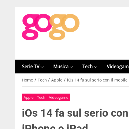
Serie TV
Musica
Tech
Videogam
/
/
/
Home
Tech
Apple
iOs 14 fa sul serio con il mobil
Apple
Tech
Videogame
iOs 14 fa sul serio co
iPhone e iPad