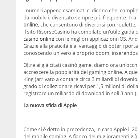
I numeri appena esaminati ci dicono che, complic
da mobile è diventato sempre più frequente. Tra 
online
, che consentono di divertirsi con roulette,
Il sito RisorseCasino ha compilato un’utile guida
casinò online
con le migliori applicazioni iOS, A
Grazie alla praticità e al vantaggio di poterli por
conoscendo un vero e proprio boom, inserendosi a
Oltre ai già citati casinò game, diamo ora un’occh
accrescere la popolarità del gaming online. A qu
King (arrivato a contare circa 3 miliardi di downl
grado di collezionare ricavi per 1,5 milioni di dolla
registrare un miliardo di download in soli 3 anni).
La nuova sfida di Apple
Come si è detto in precedenza, in casa Apple il 
del mobile gaming. A fianco dei miglioramenti già c