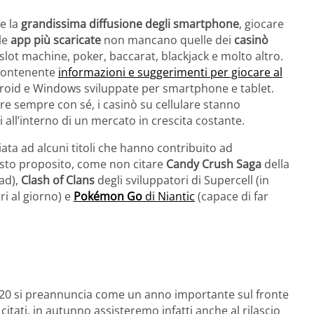
e la
grandissima diffusione degli smartphone
, giocare
le
app più scaricate
non mancano quelle dei
casinò
 slot machine, poker, baccarat, blackjack e molto altro.
 contenente
informazioni e suggerimenti per giocare al
ndroid e Windows sviluppate per smartphone e tablet.
tare sempre con sé, i casinò su cellulare stanno
ll’interno di un mercato in crescita costante.
iata ad alcuni titoli che hanno contribuito ad
esto proposito, come non citare
Candy Crush Saga
della
oad),
Clash of Clans
degli sviluppatori di Supercell (in
ri al giorno) e
Pokémon Go
di Niantic
(capace di far
2020 si preannuncia come un anno importante sul fronte
itati, in autunno assisteremo infatti anche al rilascio