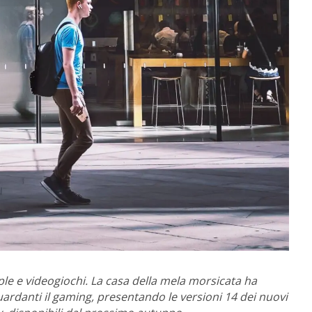
pple e videogiochi. La casa della mela morsicata ha
ardanti il gaming, presentando le versioni 14 dei nuovi