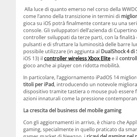
Alla luce di quanto emerso nel corso della WWDC2
come l’anno della transizione in termini di
miglio
gioca su iOS potrà finalmente contare su una seri
console. Gli sviluppatori dell’azienda di Cupert
controller sviluppati da terze parti, con la finalit
pulsanti e di sfruttare la luminosità delle barre l
possibile utilizzare (in aggiunta al
DualShock 4 di
iOS 13) il
controller wireless Xbox Elite
e il
control
gioco anche ai player con ridotta mobilità.
In particolare, l’aggiornamento iPadOS 14 migliore
titoli per iPad
, introducendo un notevole migliora
dispositivo tramite tastiera o mouse può essere f
azioni innaturali come la pressione contemporanea d
La crescita del business del mobile gaming
Con gli aggiornamenti in arrivo, è chiaro che App
gaming, specialmente in quello praticato da smart
games market di Newzoo, i
ricavi del gaming ne