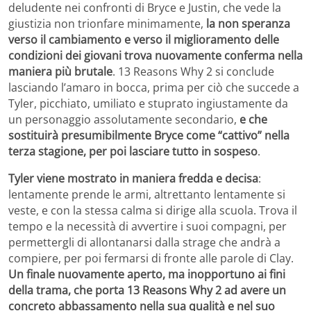
deludente nei confronti di Bryce e Justin, che vede la
giustizia non trionfare minimamente,
la non speranza
verso il cambiamento e verso il miglioramento delle
condizioni dei giovani trova nuovamente conferma nella
maniera più brutale
. 13 Reasons Why 2 si conclude
lasciando l’amaro in bocca, prima per ciò che succede a
Tyler, picchiato, umiliato e stuprato ingiustamente da
un personaggio assolutamente secondario,
e che
sostituirà presumibilmente Bryce come “cattivo” nella
terza stagione, per poi lasciare tutto in sospeso
.
Tyler viene mostrato in maniera fredda e decisa
:
lentamente prende le armi, altrettanto lentamente si
veste, e con la stessa calma si dirige alla scuola. Trova il
tempo e la necessità di avvertire i suoi compagni, per
permettergli di allontanarsi dalla strage che andrà a
compiere, per poi fermarsi di fronte alle parole di Clay.
Un finale nuovamente aperto, ma inopportuno ai fini
della trama, che porta 13 Reasons Why 2 ad avere un
concreto abbassamento nella sua qualità e nel suo