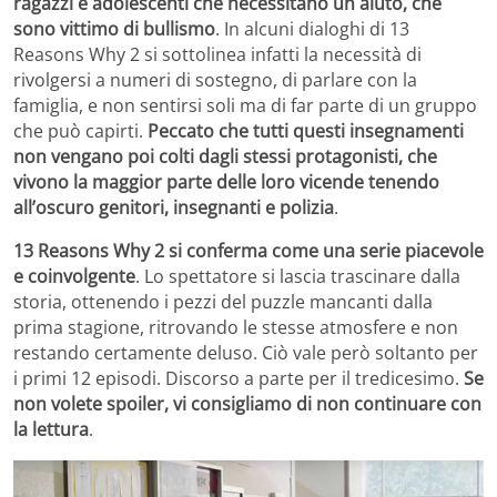
ragazzi e adolescenti che necessitano un aiuto, che
sono vittimo di bullismo
. In alcuni dialoghi di 13
Reasons Why 2 si sottolinea infatti la necessità di
rivolgersi a numeri di sostegno, di parlare con la
famiglia, e non sentirsi soli ma di far parte di un gruppo
che può capirti.
Peccato che tutti questi insegnamenti
non vengano poi colti dagli stessi protagonisti, che
vivono la maggior parte delle loro vicende tenendo
all’oscuro genitori, insegnanti e polizia
.
13 Reasons Why 2 si conferma come una serie piacevole
e coinvolgente
. Lo spettatore si lascia trascinare dalla
storia, ottenendo i pezzi del puzzle mancanti dalla
prima stagione, ritrovando le stesse atmosfere e non
restando certamente deluso. Ciò vale però soltanto per
i primi 12 episodi. Discorso a parte per il tredicesimo.
Se
non volete spoiler, vi consigliamo di non continuare con
la lettura
.