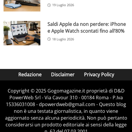
19 Luglio 2026
Saldi Apple da non perdere: iPhone
e Apple Watch scontati fino all’80%
18 Luglio 2026
Redazione
Disclaimer
Privacy Policy
Copyright © 2025 Gogomagazine.it proprietà di D&D
PowerWeb Srl - Via Cavour 310 - 00184 Roma - P.Iva
15336031008 - dpowerdweb@gmail.com - Questo blog
non è una testata giornalistica, in quanto viene
aggiornato senza alcuna periodicità. Non può pertanto
considerarsi un prodotto editoriale ai sensi della legge
n. 62 del 07.03.2001