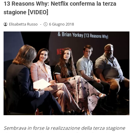
13 Reasons Why: Netflix conferma la terza
stagione [VIDEO]
Elisabetta Russo
-
6 Giugno 2018
Sembrava in forse la realizzazione della terza stagione