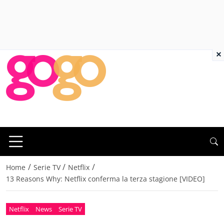
×
/
/
/
Home
Serie TV
Netflix
13 Reasons Why: Netflix conferma la terza stagione [VIDEO]
Netflix
News
Serie TV