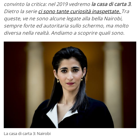
convinto la critica: nel 2019 vedremo
la casa di carta 3
.
Dietro la serie
ci sono tante curiosità inaspettate.
Tra
queste, ve ne sono alcune legate alla bella Nairobi,
sempre forte ed autoritaria sullo schermo, ma molto
diversa nella realtà. Andiamo a scoprire quali sono.
La casa di carta 3: Nairobi