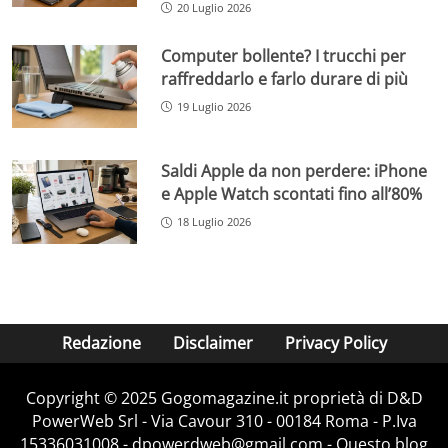
20 Luglio 2026
Computer bollente? I trucchi per
raffreddarlo e farlo durare di più
19 Luglio 2026
Saldi Apple da non perdere: iPhone
e Apple Watch scontati fino all’80%
18 Luglio 2026
Redazione
Disclaimer
Privacy Policy
Copyright © 2025 Gogomagazine.it proprietà di D&D
PowerWeb Srl - Via Cavour 310 - 00184 Roma - P.Iva
15336031008 - dpowerdweb@gmail.com - Questo blog