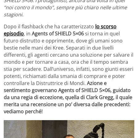
SHIELD 5×06. I protagonisti, ancora una volta in quel
“noi contro il mondo”, sempre più chiaro nelle ultime
stagioni.
Dopo il flashback che ha caratterizzato
lo scorso
episodio
, in
Agents of SHIELD 5×06
si torna in quel
futuro distrutto e opprimente, dove gli umani sono
bestie nelle mani dei Kree. Separati in due livelli
differenti, gli agenti cercano una soluzione per salvare il
mondo e per tornare a casa, ora che il tempo sembra
stia per scadere. Dall’universo, infatti, sono giunti esseri
potenti, richiamati dalla smania di comprare e poter
controllare la Distruttrice di Mondi.
Azione e
sentimento governano Agents of SHIELD 5×06, guidato
da una regia di eccezione, quella di Clark Gregg, il quale
merita una recensione un po’ diversa dalle precedenti:
vediamo perché!