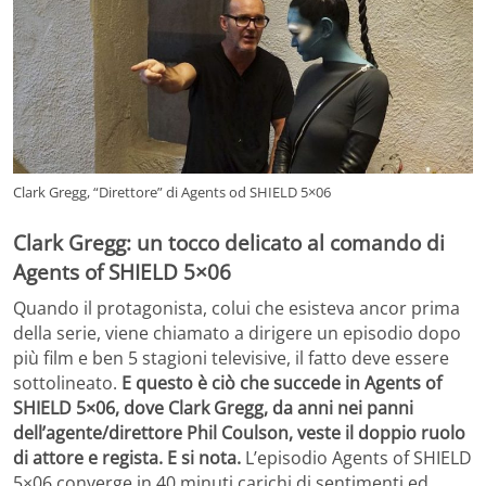
Clark Gregg, “Direttore” di Agents od SHIELD 5×06
Clark Gregg: un tocco delicato al comando di
Agents of SHIELD 5×06
Quando il protagonista, colui che esisteva ancor prima
della serie, viene chiamato a dirigere un episodio dopo
più film e ben 5 stagioni televisive, il fatto deve essere
sottolineato.
E questo è ciò che succede in Agents of
SHIELD 5×06, dove Clark Gregg, da anni nei panni
dell’agente/direttore Phil Coulson, veste il doppio ruolo
di attore e regista.
E si nota.
L’episodio Agents of SHIELD
5×06 converge in 40 minuti carichi di sentimenti ed