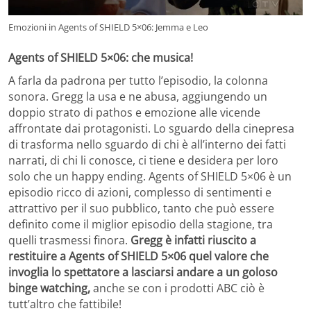
Emozioni in Agents of SHIELD 5×06: Jemma e Leo
Agents of SHIELD 5×06: che musica!
A farla da padrona per tutto l’episodio, la colonna
sonora. Gregg la usa e ne abusa, aggiungendo un
doppio strato di pathos e emozione alle vicende
affrontate dai protagonisti. Lo sguardo della cinepresa
di trasforma nello sguardo di chi è all’interno dei fatti
narrati, di chi li conosce, ci tiene e desidera per loro
solo che un happy ending. Agents of SHIELD 5×06 è un
episodio ricco di azioni, complesso di sentimenti e
attrattivo per il suo pubblico, tanto che può essere
definito come il miglior episodio della stagione, tra
quelli trasmessi finora.
Gregg è infatti riuscito a
restituire a Agents of SHIELD 5×06 quel valore che
invoglia lo spettatore a lasciarsi andare a un goloso
binge watching,
anche se con i prodotti ABC ciò è
tutt’altro che fattibile!