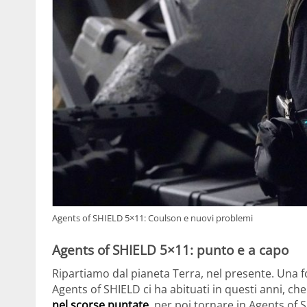
Agents of SHIELD 5×11: Coulson e nuovi problemi
Agents of SHIELD 5×11: punto e a capo
Ripartiamo dal pianeta Terra, nel presente. Una f
Agents of SHIELD ci ha abituati in questi anni, ch
nel scorse puntate
, per poi tornare in Agents of 