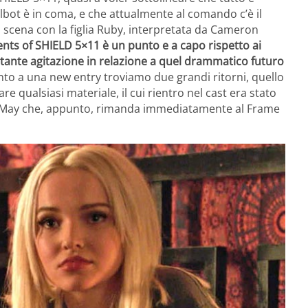
lbot è in coma, e che attualmente al comando c’è il
 scena con la figlia Ruby, interpretata da Cameron
nts of SHIELD 5×11 è un punto e a capo rispetto ai
stante agitazione in relazione a quel drammatico futuro
to a una new entry troviamo due grandi ritorni, quello
e qualsiasi materiale, il cui rientro nel cast era stato
a di May che, appunto, rimanda immediatamente al Frame