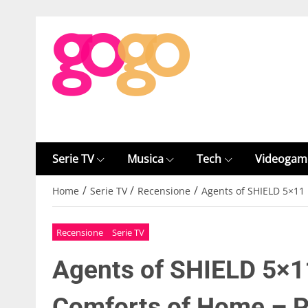
Serie TV
Musica
Tech
Videogam
/
/
/
Home
Serie TV
Recensione
Agents of SHIELD 5×11
Recensione
Serie TV
Agents of SHIELD 5×1
Comforts of Home – P