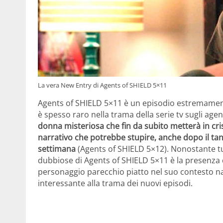
La vera New Entry di Agents of SHIELD 5×11
Agents of SHIELD 5×11 è un episodio estremament
è spesso raro nella trama della serie tv sugli agen
donna misteriosa che fin da subito metterà in crisi
narrativo che potrebbe stupire, anche dopo il ta
settimana
(Agents of SHIELD 5×12). Nonostante tut
dubbiose di Agents of SHIELD 5×11 è la presenza d
personaggio parecchio piatto nel suo contesto n
interessante alla trama dei nuovi episodi.