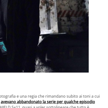
otografia e una regia che rimandano subito ai toni a cui
e
avevano abbandonato la serie per qualche episodio
SHIELD 5×11, quasi a voler sottolineare che tutto è