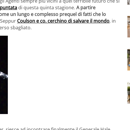
i Agenti sempre più vicini a quel terribile futuro che si
 puntata
di questa quinta stagione.
A partire
i come un lungo e complesso prequel di fatti che lo
Seppur
Coulson e co. cerchino di salvare il mondo
, in
erso sbagliato.
, riesce ad incontrare finalmente il Generale Hale,