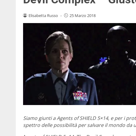
Elisabetta Russo
-
25 Marzo 2018
Siamo giunti a Agents of SHIELD 5×14, e per i pro
spettro delle possibilità per salvare il mondo da u