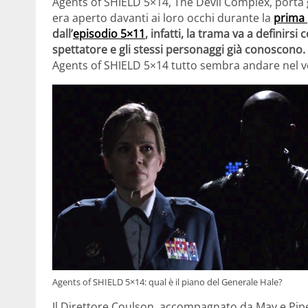
Agents of SHIELD 5×14, The Devil Complex, porta gl
era aperto davanti ai loro occhi durante la
prima
dall’
episodio 5×11
, infatti, la trama va a definirs
spettatore e gli stessi personaggi già conoscono.
Agents of SHIELD 5×14 tutto sembra andare nel v
Agents of SHIELD 5×14: qual è il piano del Generale Hale?
Il Direttore Coulson, accompagnato da May e Piper