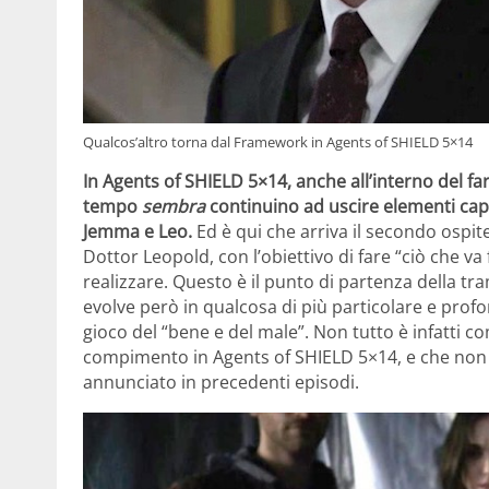
Qualcos’altro torna dal Framework in Agents of SHIELD 5×14
In Agents of SHIELD 5×14, anche all’interno del fa
tempo
sembra
continuino ad uscire elementi capac
Jemma e Leo.
Ed è qui che arriva il secondo ospit
Dottor Leopold, con l’obiettivo di fare “ciò che va 
realizzare. Questo è il punto di partenza della tr
evolve però in qualcosa di più particolare e profond
gioco del “bene e del male”. Non tutto è infatti c
compimento in Agents of SHIELD 5×14, e che non 
annunciato in precedenti episodi.