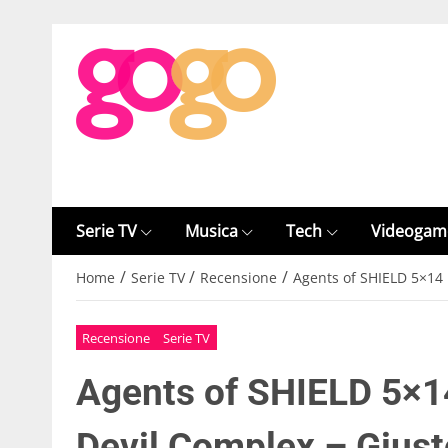
Serie TV
Musica
Tech
Videogam
/
/
/
Home
Serie TV
Recensione
Agents of SHIELD 5×14
Recensione
Serie TV
Agents of SHIELD 5×
Devil Complex – Giust