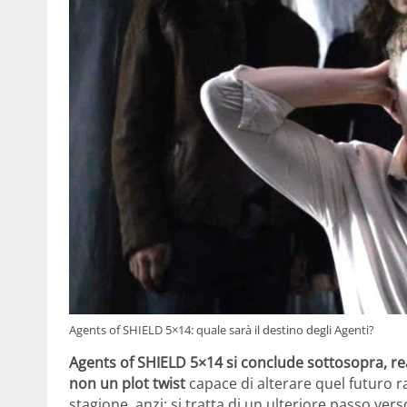
Agents of SHIELD 5×14: quale sarà il destino degli Agenti?
Agents of SHIELD 5×14 si conclude sottosopra, r
non un plot twist
capace di alterare quel futuro r
stagione, anzi: si tratta di un ulteriore passo ver