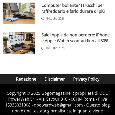
Computer bollente? I trucchi per
raffreddarlo e farlo durare di più
19 Luglio 2026
Saldi Apple da non perdere: iPhone
e Apple Watch scontati fino all’80%
18 Luglio 2026
Redazione
Disclaimer
Privacy Policy
Copyright © 2025 Gogomagazine.it proprietà di D&D
PowerWeb Srl - Via Cavour 310 - 00184 Roma - P.Iva
15336031008 - dpowerdweb@gmail.com - Questo blog
non è una testata giornalistica, in quanto viene