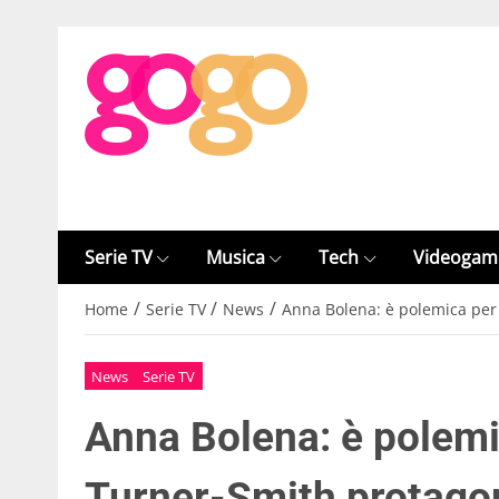
Serie TV
Musica
Tech
Videogam
/
/
/
Home
Serie TV
News
Anna Bolena: è polemica per 
News
Serie TV
Anna Bolena: è polemi
Turner-Smith protago