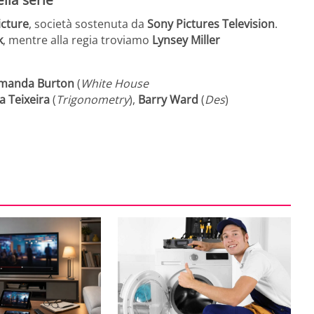
icture
, società sostenuta da
Sony Pictures Television
.
k
, mentre alla regia troviamo
Lynsey
Miller
manda Burton
(
White House
sa
Teixeira
(
Trigonometry
),
Barry
Ward
(
Des
)