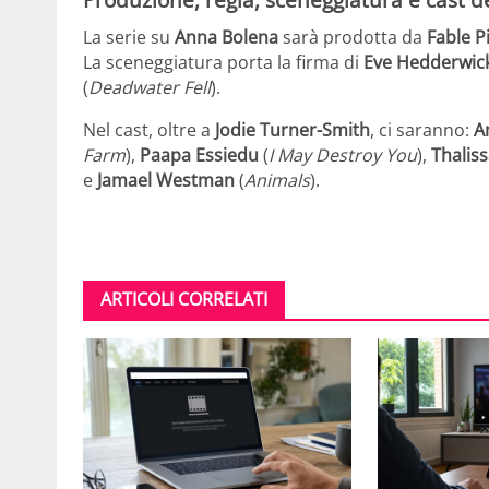
La serie su
Anna Bolena
sarà prodotta da
Fable P
La sceneggiatura porta la firma di
Eve Hedderwic
(
Deadwater
Fell
).
Nel cast, oltre a
Jodie Turner-Smith
, ci saranno:
A
Farm
),
Paapa Essiedu
(
I
May Destroy You
),
Thalis
e
Jamael Westman
(
Animals
).
ARTICOLI CORRELATI