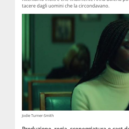
tacere dagli uomini che la circondavano.
Jodie Turner-Smith
Produzione, regia, sceneggiatura e cast de