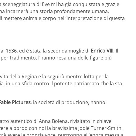
a sceneggiatura di
Eve
mi ha già conquistata e grazie
ina incarnerà una storia profondamente umana,
di mettere ani
ma e corpo nell’interpretazione di questa
3 al 1536, ed è stata la seconda moglie di
Enrico VIII
. Il
er tradimento, l’hanno resa una delle figure più
vita della Regina e la seguirà mentre lotta per la
ia, in una sfida contro il potente patriarcato
che la sta
Fable Pictures
,
la società di produzione,
hanno
ratto autentico di Anna Bolena, rivisitato in chiave
vere a bordo con noi la bravissima Jodie Turner-Smith.
trà avere la propria voce, purtroppo all’epoca messa a