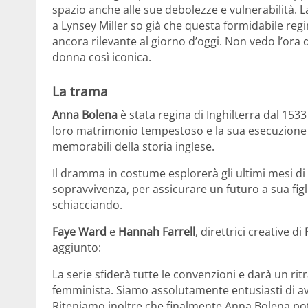
spazio anche alle sue debolezze e vulnerabilità.
L
a
Lynsey
Miller so già che questa formid
abile reg
ancora rilevante al giorno d’oggi. Non vedo l’ora 
donna così iconica.
La trama
Anna Bolena
è stata regina di Inghilterra dal 153
loro matrimonio tempestoso e la sua esecuzione p
memorabili della storia inglese.
Il dramma in costume esplorerà gli ultimi mesi di 
sopravvivenza, per assicurare un futuro a sua figl
schiacciando.
Faye Ward
e
Hannah Farrell
, direttrici creative di
aggiunto:
La serie sfiderà tutte le convenzioni e darà un rit
femminista. Siamo assolutamente
entusiasti di a
Riteniamo inoltre che finalmente Anna Bo
lena po