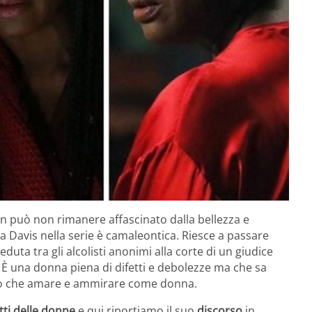
 può non rimanere affascinato dalla bellezza e
a Davis nella serie è camaleontica. Riesce a passare
eduta tra gli alcolisti anonimi alla corte di un giudice
 È una donna piena di difetti e debolezze ma che sa
può che amare e ammirare come donna.
itti delle donne
e qui riportiamo il suo
discorso
in