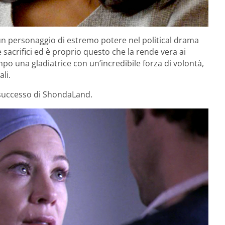
 un personaggio di estremo potere nel political drama
e sacrifici ed è proprio questo che la rende vera ai
po una gladiatrice con un’incredibile forza di volontà,
li.
 successo di ShondaLand.