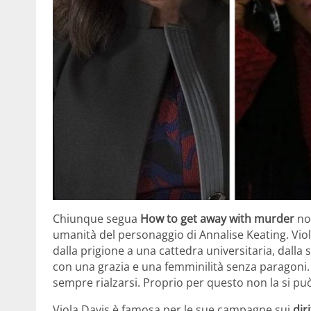
Chiunque segua
How to get away with murder
non
umanità del personaggio di Annalise Keating. Viol
dalla prigione a una cattedra universitaria, dalla s
con una grazia e una femminilità senza paragoni.
sempre rialzarsi. Proprio per questo non la si 
Viola Davis è famosa per le sue campagne sui
dir