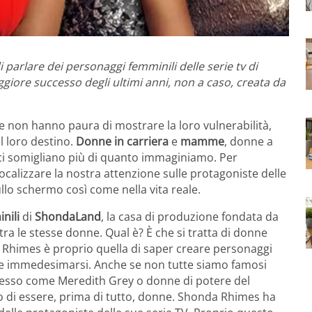
 parlare dei personaggi femminili delle serie tv di
iore successo degli ultimi anni, non a caso, creata da
 non hanno paura di mostrare la loro vulnerabilità,
l loro destino.
Donne in carriera
e
mamme
, donne a
ci somigliano più di quanto immaginiamo. Per
ocalizzare la nostra attenzione sulle protagoniste delle
lo schermo così come nella vita reale.
nili
di
ShondaLand
, la casa di produzione fondata da
a le stesse donne. Qual è? È che si tratta di donne
da Rhimes è proprio quella di saper creare personaggi
i e immedesimarsi. Anche se non tutte siamo famosi
ccesso come Meredith Grey o donne di potere del
to di essere, prima di tutto, donne. Shonda Rhimes ha