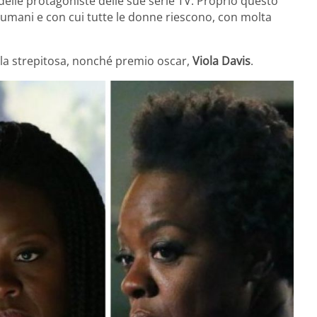
ti delle protagoniste delle sue serie TV. Proprio questo
umani e con cui tutte le donne riescono, con molta
alla strepitosa, nonché premio oscar,
Viola Davis
.