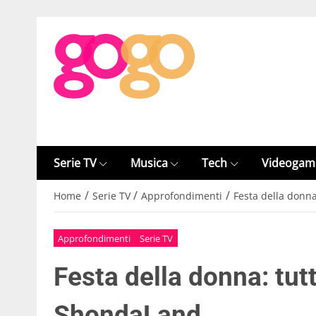
Serie TV
Musica
Tech
Videogam
/
/
/
Home
Serie TV
Approfondimenti
Festa della donn
Approfondimenti
Serie TV
Festa della donna: tut
ShondaLand