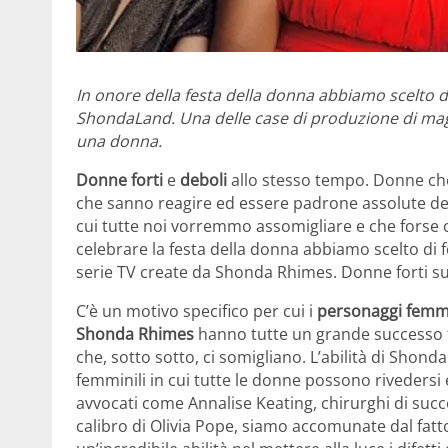
In onore della festa della donna abbiamo scelto di
ShondaLand. Una delle case di produzione di magg
una donna.
Donne forti
e
deboli
allo stesso tempo. Donne che
che sanno reagire ed essere padrone assolute de
cui tutte noi vorremmo assomigliare e che forse 
celebrare la festa della donna abbiamo scelto di f
serie TV create da Shonda Rhimes. Donne forti sul
C’è un motivo specifico per cui i
personaggi femmi
Shonda Rhimes
hanno tutte un grande successo tr
che, sotto sotto, ci somigliano. L’abilità di Shon
femminili in cui tutte le donne possono riveders
avvocati come Annalise Keating, chirurghi di su
calibro di Olivia Pope, siamo accomunate dal fat