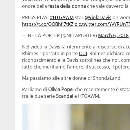
onore della
festa della donna
che vale davvero la p
PRESS PLAY:
#HTGAWM
star
@ViolaDavis
on wome
https://t.co/OOBhfi7tKZ
pic.twitter.com/YvYRUnT
— NET-A-PORTER (@NETAPORTER)
March 6, 2018
Nel video la Davis fa riferimento al discorso di
Rhimes riportato in parte
QUI
. Rhimes dichiara co
riconoscimento e la Davis sottolinea che noi, c
fatto che meritiamo l’amore, il successo, il potere
Ma passiamo alle altre donne di ShondaLand.
Parliamo di
Olivia Pope
, che recentemente è stat
tra le due serie
Scandal
e HTGAWM.