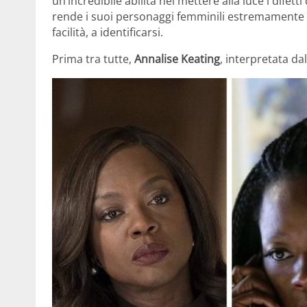
un’incredibile abilità nel mettere alla luce i difet
rende i suoi personaggi femminili estremamente 
facilità, a identificarsi.
Prima tra tutte,
Annalise Keating
, interpretata d