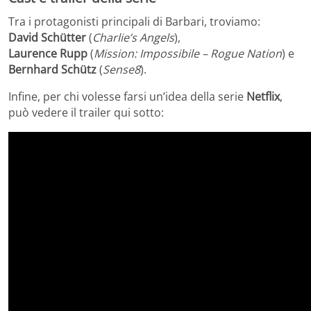
Tra i protagonisti principali di Barbari, troviamo:
David
Schütter
(
Charlie’s Angels
),
Laurence
Rupp
(
Mission: Impossibile –
Rogue
Nation
) e
Bernhard
Schütz
(
Sense8
).
Infine, per chi volesse farsi un’idea della serie
Netflix
,
può vedere il trailer qui sotto: