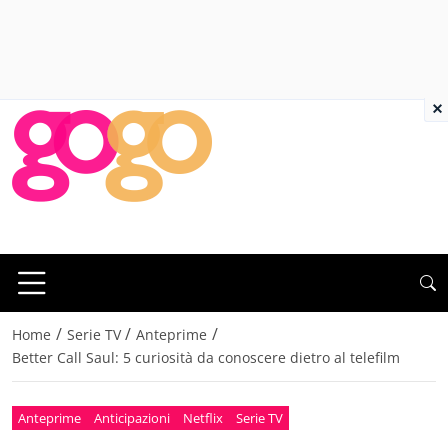
×
/
/
/
Home
Serie TV
Anteprime
Better Call Saul: 5 curiosità da conoscere dietro al telefilm
Anteprime
Anticipazioni
Netflix
Serie TV