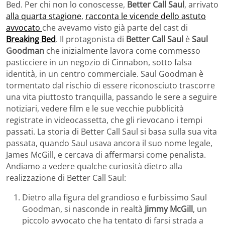
Bed. Per chi non lo conoscesse,
Better Call Saul
, arrivato
alla quarta stagione
,
racconta le vicende dello astuto
avvocato
che avevamo visto già parte del cast di
Breaking Bed
. Il protagonista di
Better Call Saul
è
Saul
Goodman
che inizialmente lavora come commesso
pasticciere in un negozio di Cinnabon, sotto falsa
identità, in un centro commerciale. Saul Goodman è
tormentato dal rischio di essere riconosciuto trascorre
una vita piuttosto tranquilla, passando le sere a seguire
notiziari, vedere film e le sue vecchie pubblicità
registrate in videocassetta, che gli rievocano i tempi
passati. La storia di Better Call Saul si basa sulla sua vita
passata, quando Saul usava ancora il suo nome legale,
James McGill, e cercava di affermarsi come penalista.
Andiamo a vedere qualche curiosità dietro alla
realizzazione di Better Call Saul:
Dietro alla figura del grandioso e furbissimo Saul
Goodman, si nasconde in realtà
Jimmy McGill
, un
piccolo avvocato che ha tentato di farsi strada a